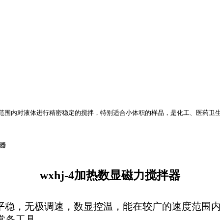
速度范围内对液体进行精密稳定的搅拌，特别适合小体积的样品，是化工、医药卫
器
wxhj-4加热数显
磁力搅拌器
平稳，无极调速，数显控温，能在较广的速度范围
常备工具
。