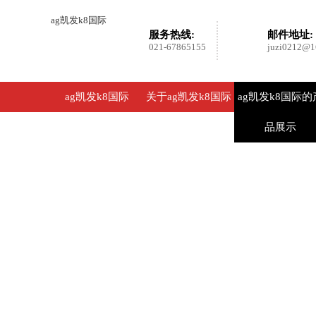
ag凯发k8国际
服务热线:
邮件地址:
021-67865155
juzi0212@1
ag凯发k8国际
关于ag凯发k8国际
ag凯发k8国际的
品展示