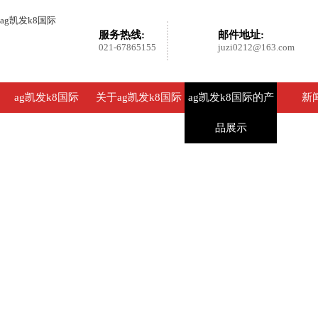
ag凯发k8国际
服务热线:
邮件地址:
021-67865155
juzi0212@163.com
ag凯发k8国际
关于ag凯发k8国际
ag凯发k8国际的产
新
品展示