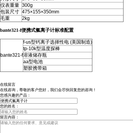
仪表重量
300g
包装尺寸
475×155×350mm
毛重
2kg
bante321-f
便携式氟离子计
标准配置
f-us型钙离子选择性电 (美国制造)
tp-10k型温度探棒
bante321-f
溶液储存瓶
aa型电池
塑胶携带箱
在线留言
在线咨询，尊敬的客户您好，我们会尽快回复您的咨询！
您感兴趣的产品：
您的姓名：
留言内容：