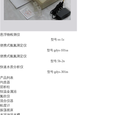
悬浮物检测仪
型号:ss-1z
便携式氨氮测定仪
型号:gdys-101sa
便携式氨氮测定仪
型号:5b-2n
快速水质分析仪
型号:gdys-301m
产品列表
均质器
层析柱
恒温金属浴
氮吹仪
混合仪器
粘度计
振荡摇床
水浴油浴水槽