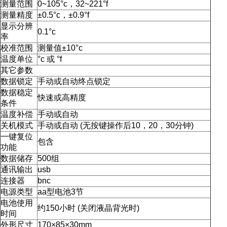
测量范围
0~105°c，32~221°f
测量精度
±0.5°c，±0.9°f
显示分辨
0.1°c
率
校准范围
测量值±10°c
温度单位
°c 或 °f
其它参数
数据锁定
手动或自动终点锁定
数据稳定
快速或高精度
条件
温度补偿
手动或自动
关机模式
手动或自动 (无按键操作后10，20，30分钟)
一键复位
包含
功能
数据储存
500组
通讯输出
usb
连接器
bnc
电源类型
aa型电池3节
电池使用
约150小时 (关闭液晶背光时)
时间
外形尺寸
170×85×30mm