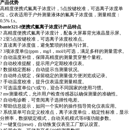
产品优势
高精度便携式氟离子浓度计，5点按键校准，可选离子浓度单
位，仪表适用于户外测量液体的氟离子浓度值，测量精度：
0.5% f.s。
bante321-f
便携式氟离子浓度计
产品特点
? 高精度便携式氟离子浓度计，配备大屏幕背光液晶显示屏。
? 2至5点按键校准，可选离子浓度校准点。
? 直读离子浓度值，避免繁琐的转换与计算。
? 3项浓度单位(ppm，mg/l，mol/l)可选，满足多样的测量需求。
? 自动温度补偿，保障高精度的测量贯穿整个量程。
? 自动校准提醒，提示用户定期校准仪表。
? 数据稳定图标，自动提示当测量状况。
? 自动终点锁定，保留稳定的测量值方便浏览或记录。
? 手动温度校准，提升仪表温度测量精度。
? 可选温度单位(°c或°f)，迎合不同国家的使用习惯。
? mv测量模式，允许用户检查传感器以确保测量的准确性。
? 自动电诊断，可查阅离子选择性电差。
? 帮助信息提示，如同一个实时的操作指导简化仪表应用。
? 系统菜单可自定义校准点，离子浓度单位，稳定性标准，显示
分辨率，数据锁定模式，自动关机模式等8项功能参数。
? 一键复位(reset)，自动恢复仪表至工厂默认设置。