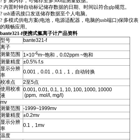
? 扩展内存，可储存至多500组测量数据。
? 内置时钟自动标记储存数据的日期、时间以符合glp规范。
? usb通讯接口发送储存数据至个人电脑。
? 多模式供电方案(电池，电源适配器，电脑的usb端口)保障仪表
的顺畅应用。
bante321-f
便携式氟离子计
产品资料
型号
bante321-f
离子
-6
测量范围
1×10
m~饱和，0.02ppm ~饱和
测量精度
±0.5% f.s
显示分辨
0.001，0.01，0.1，1，自动转换
率
校准点
2至5点
使用校准
0.001, 0.01, 0.1, 1, 10, 100, 1000, 10000
(ppm, mol/l, mg/l)
液
mv
测量范围
-1999~1999mv
测量精度
±0.2mv
显示分辨
0.1，1mv
率
温度