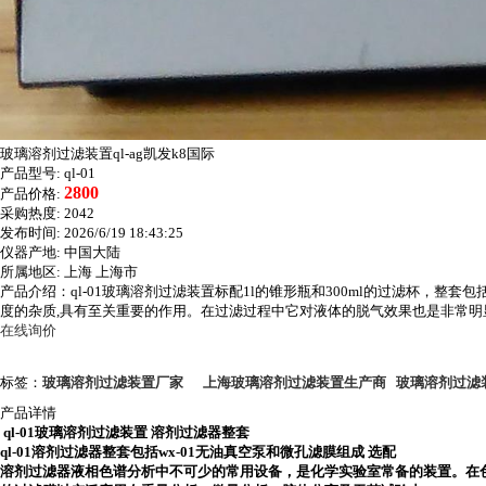
玻璃溶剂过滤装置ql-ag凯发k8国际
产品型号:
ql-01
2800
产品价格:
采购热度:
2042
发布时间:
2026/6/19 18:43:25
仪器产地:
中国大陆
所属地区:
上海 上海市
产品介绍：ql-01玻璃溶剂过滤装置标配1l的锥形瓶和300ml的过滤杯，
度的杂质,具有至关重要的作用。在过滤过程中它对液体的脱气效果也是非常
在线询价
标签：
玻璃溶剂过滤装置厂家
上海玻璃溶剂过滤装置生产商
玻璃溶剂过滤
产品详情
ql-01玻璃溶剂过滤装置 溶剂过滤器整套
ql-01溶剂过滤器整套包括wx-01无油真空泵和微孔滤膜组成 选配
溶剂过滤器液相色谱分析中不可少的常用设备，是化学实验室常备的装置。在