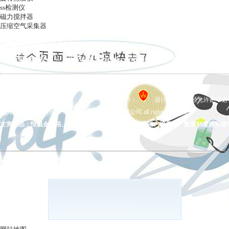
ss检测仪
磁力搅拌器
压缩空气采集器
ag凯发k8国际
|
关于ag凯发k8国际
|
ag凯发k8国际的产品展示
|
在线留言
|
联系ag凯发k8国际
备案号：
设计制作，未经允许翻录必究 
ag凯发k8国际 copyright © 上海五相仪器仪表有限公司 all rights reserved.
主营产品：恒温金属浴、拍打式均质器、氮吹仪、干燥箱、培养箱、数显粘度计和玻
ag凯发k8国际的友情链接：