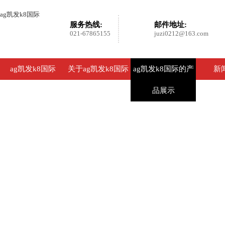
ag凯发k8国际
服务热线:
邮件地址:
021-67865155
juzi0212@163.com
ag凯发k8国际
关于ag凯发k8国际
ag凯发k8国际的产
新
品展示