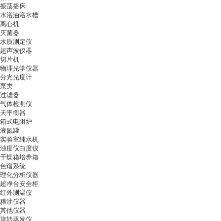
振荡摇床
水浴油浴水槽
离心机
灭菌器
水质测定仪
超声波仪器
切片机
物理光学仪器
分光光度计
泵类
过滤器
气体检测仪
天平衡器
箱式电阻炉
液氮罐
实验室纯水机
浊度仪白度仪
干燥箱培养箱
色谱系统
理化分析仪器
超净台安全柜
红外测温仪
粮油仪器
其他仪器
旋转蒸发仪