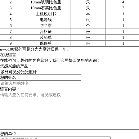
2
10mm
玻璃比色皿
只
4
3
10mm
石英比色皿
只
2
4
主机说明书
本
1
5
电源线
根
1
6
防尘罩
个
1
7
合格证
份
1
8
装箱单
份
1
9
保修单
份
1
uv-5100
紫外可见分光光度计质保一年。
在线留言
在线咨询，尊敬的客户您好，我们会尽快回复您的咨询！
您感兴趣的产品：
您的姓名：
留言内容：
您的单位：