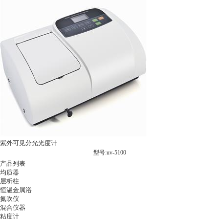
紫外可见分光光度计
型号:uv-5100
产品列表
均质器
层析柱
恒温金属浴
氮吹仪
混合仪器
粘度计