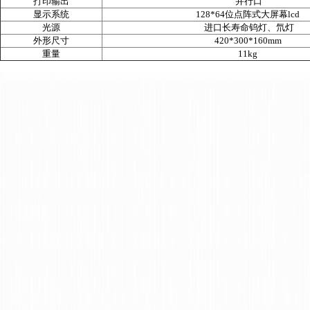
打印输出
并行口
显示系统
128*64
位点阵式大屏幕
lcd
光源
进口长寿命钨灯、氘灯
外形尺寸
420*300*160mm
重量
11kg