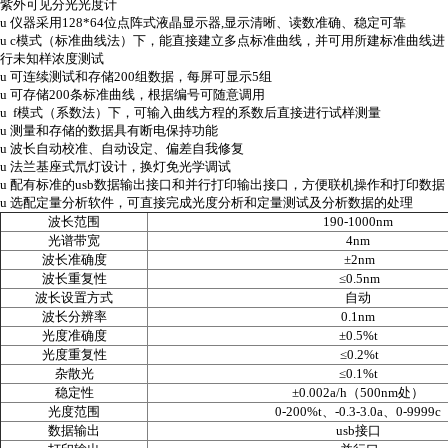
紫外可见分光光度计
u
仪器采用
128*64
位点阵式液晶显示器
,
显示清晰、读数准确、稳定可靠
u
c
模式（标准曲线法）下，能直接建立多点标准曲线，并可用所建标准曲线进
行未知样浓度测试
u
可连续测试和存储
200
组数据，每屏可显示
5
组
u
可存储
200
条标准曲线，根据编号可随意调用
u
f
模式（系数法）下，可输入曲线方程的系数后直接进行试样测量
u
测量和存储的数据具有断电保持功能
u
波长自动校准、自动设定、偏差自我修复
u
法兰基座式氘灯设计，换灯免光学调试
u
配有标准的
usb
数据输出接口和并行打印输出接口，方便联机操作和打印数据
u
选配定量分析软件，可直接完成光度分析和定量测试及分析数据的处理
波长范围
190-1000nm
光谱带宽
4nm
波长准确度
±
2nm
波长重复性
≤
0.5nm
波长设置方式
自动
波长分辨率
0.1nm
光度准确度
±
0.5%t
光度重复性
≤
0.2%t
杂散光
≤
0.1%t
稳定性
±
0.002a/h
（
500nm
处）
光度范围
0-200%t
、
-0.3-3.0a
、
0-9999c
数据输出
usb
接口