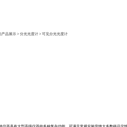
际的产品展示
>
分光光度计
>
可见分光光度计
，使仪器具有大型高级仪器的多种复杂功能，可满足常规实验室绝大多数样品定