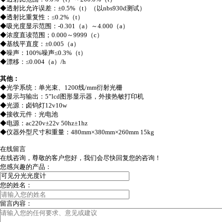
◆透射比允许误差：±
0.5%
（t）（
以
nbs930d
测试）
◆透射比重复性：≤
0.2%（t）
◆吸光度显示范围：-
0.301
（a）～4.000（a）
◆浓度直读范围；
0.000
～9999（c）
◆基线平直度：±
0.005
（a）
◆噪声：
100%
噪声≤
0.3%（t）
◆漂移：≤
0.004（a）/h
其他：
◆光学系统：单光束、
1200
线/
mm
衍射光栅
◆显示与输出：
5”lcd
图形显示器，外接热敏打印机
◆光源：卤钨灯
12v10w
◆接收元件：光电池
◆电源：
ac220v±22v 50hz±1hz
◆仪器外型尺寸和重量：
480mm×380mm×260mm 15kg
在线留言
在线咨询，尊敬的客户您好，我们会尽快回复您的咨询！
您感兴趣的产品：
您的姓名：
留言内容：