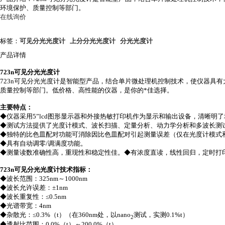
环境保护、质量控制等部门。
在线询价
标签：
可见分光光度计
上分分光光度计
分光光度计
产品详情
723n
可见分光光度计
723n
可见分光光度计是智能型产品，结合单片微处理机控制技术，使仪器具有
质量控制等部门。低价格、高性能的仪器，是你的*佳选择。
主要特点：
◆仪器采用
5”lcd
图形显示器和外接热敏打印机作为显示和输出设备，清晰明了
◆测试方法提供了光度计模式、波长扫描、定量分析、动力学分析和多波长测
◆独特的比色皿配对功能可消除因比色皿配对引起测量误差（仅在光度计模式
◆具有自动调零/调满度功能。
◆测量读数准确性高，重现性和稳定性佳。◆有浓度直读，线性回归，定时打
723n
可见分光光度计
技术指标：
◆波长范围：
325nm
～1000nm
◆波长允许误差：±
1nm
◆波长重复性：≤
0.5nm
◆光谱带宽：
4nm
◆杂散光：≤
0.3%（t）
（
在
360nm
处，以
nano
测试，实测
0.1%t
）
2
◆透射比范围：
0.0%
（t）～200.0%（t）