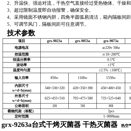
2
、升温快、强迫对流，干热空气直接经过受热物体、干燥和
3
、超过限制温度即自动报警，确保安全。
4
、采用镜面不锈钢内胆，四角半圆弧易清洁，箱内隔板间距
5
、可调节风门，隔板间距可任意调节。
技术参数
项目
grx-9023a
grx-9053a
grx-9073a
电源电压
ac220v 50hz
控温范围
rt 10~200
℃
恒温分辨率
0.1
℃
波动率
±1℃
温度均匀度
±2.5%（100℃）
输入功率
850w
1100w
1550w
内胆尺寸
340
×330×320
420
×350×390
450
×400×450
5
w
×d×h(mm)
外形尺寸
625
×455×510
705
×475×580
735
×525×640
8
w
×d×h(mm)
公称容积
20l
50l
80l
载物托架（标配）
2pcs
定时范围
1~9999min
grx-9263a台式干烤灭菌器 干热灭菌器
热空气